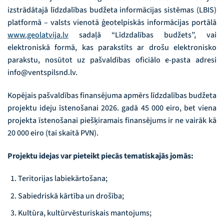
izstrādātajā līdzdalības budžeta informācijas sistēmas (LBIS)
platformā – valsts vienotā ģeotelpiskās informācijas portālā
www.geolatvija.lv
sadaļā “Līdzdalības budžets”, vai
elektroniskā formā, kas parakstīts ar drošu elektronisko
parakstu, nosūtot uz pašvaldības oficiālo e-pasta adresi
info@ventspilsnd.lv.
Kopējais pašvaldības finansējuma apmērs līdzdalības budžeta
projektu ideju īstenošanai 2026. gadā 45 000 eiro, bet viena
projekta īstenošanai piešķiramais finansējums ir ne vairāk kā
20 000 eiro (tai skaitā PVN).
Projektu idejas var pieteikt piecās tematiskajās jomās:
Teritorijas labiekārtošana;
Sabiedriskā kārtība un drošība;
Kultūra, kultūrvēsturiskais mantojums;