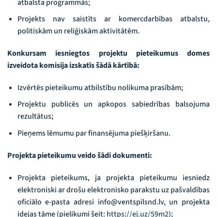
atbalsta programmās;
Projekts nav saistīts ar komercdarbības atbalstu,
politiskām un reliģiskām aktivitātēm.
Konkursam iesniegtos projektu pieteikumus domes
izveidota komisija izskatīs šādā kārtībā:
Izvērtēs pieteikumu atbilstību nolikuma prasībām;
Projektu publicēs un apkopos sabiedrības balsojuma
rezultātus;
Pieņems lēmumu par finansējuma piešķiršanu.
Projekta pieteikumu veido šādi dokumenti:
Projekta pieteikums, ja projekta pieteikumu iesniedz
elektroniski ar drošu elektronisko parakstu uz pašvaldības
oficiālo e-pasta adresi info@ventspilsnd.lv, un projekta
idejas tāme (pielikumi šeit:
https://ej.uz/59m2
);