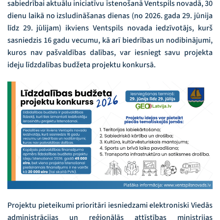
sabiedrībai aktuālu iniciatīvu īstenošanā Ventspils novadā, 30
dienu laikā no izsludināšanas dienas (no 2026. gada 29. jūnija
līdz 29. jūlijam) ikviens Ventspils novada iedzīvotājs, kurš
sasniedzis 16 gadu vecumu, kā arī biedrības un nodibinājumi,
kuros nav pašvaldības dalības, var iesniegt savu projekta
ideju līdzdalības budžeta projektu konkursā.
Projektu pieteikumi prioritāri iesniedzami elektroniski Viedās
administrācijas un reģionālās attīstības ministrijas