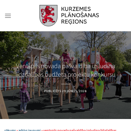
Skip
to
content
ARHĪVS JAUNUMI
Ventspils novada pašvaldība izsludina
līdzdalības budžeta projektu konkursu
PUBLICĒTS
29 JŪNIJS, 2026
sākums
»
arhīvs jaunumi
»
ventspils novada pašvaldība izsludina līdzdalības