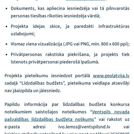
Dokuments, kas apliecina iesniedzēja vai tā pilnvarotās
personas tiesības rīkoties iesniedzēja vārdā;
Projekta idejas skice, ja paredzēti infrastruktūras
uzlabojumi;
Vismaz viena vizualizācija (JPG vai PNG, min. 800 x 600 ppi);
Privātpersonas rakstiska piekrišana, ja projekts tiek
īstenots privātpersonai piederošā īpašumā.
Projekta pieteikumu iesniedzot portālā
www.geolatvija.lv
sadaļā “Līdzdalības budžets”, pieteikuma veidlapa atsevišķi
nav jāaizpilda un jāiesniedz.
Papildu informācija par līdzdalības budžeta konkursa
noteikumiem saistošajos noteikumos “
Ventspils novada
pašvaldības līdzdalības budžeta nolikums
” vai rakstot uz
e‑pasta adresi ivo.lemss@ventspilsnd.lv vai