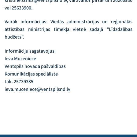
kristine.strika@ventspilsnd.lv, vai zvanot pa tālruni 26260930
vai 25633900.
Vairāk informācijas: Viedās administrācijas un reģionālās
attīstības ministrijas tīmekļa vietnē sadaļā “Līdzdalības
budžets”.
Informāciju sagatavojusi
Ieva Muceniece
Ventspils novada pašvaldības
Komunikācijas speciāliste
tālr. 25739385
ieva.muceniece@ventspilsnd.lv