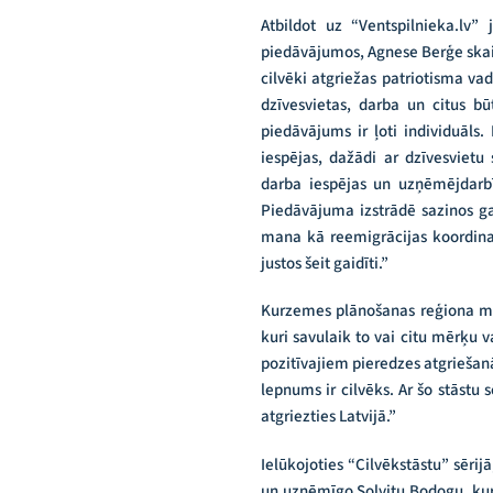
Atbildot uz “Ventspilnieka.lv”
piedāvājumos, Agnese Berģe skaid
cilvēki atgriežas patriotisma vad
dzīvesvietas, darba un citus bū
piedāvājums ir ļoti individuāls.
iespējas, dažādi ar dzīvesvietu 
darba iespējas un uzņēmējdarbīb
Piedāvājuma izstrādē sazinos ga
mana kā reemigrācijas koordinato
justos šeit gaidīti.”
Kurzemes plānošanas reģiona m
kuri savulaik to vai citu mērķu v
pozitīvajiem pieredzes atgriešanās 
lepnums ir cilvēks. Ar šo stāstu 
atgriezties Latvijā.”
Ielūkojoties “Cilvēkstāstu” sērij
un uzņēmīgo Solvitu Bodogu, kur