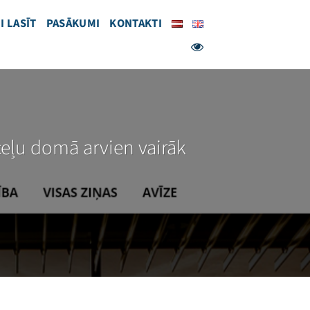
I LASĪT
PASĀKUMI
KONTAKTI
pceļu domā arvien vairāk