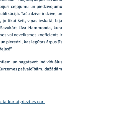
 bijusi ceļojumu un piedzīvojumu
ublikācijā. Taču dzīve ir dzīve, un
o tikai šeit, viņas ieskatā, bija
u. Savukārt Līva Hammonda, kura
mes vai neveiksmes koeficients ir
 un pieredzi, kas iegūtas ārpus šīs
dejas!”
ntiem un sagatavot individuālus
 ar Kurzemes pašvaldībām, dažādām
eta-kur-atgriezties-par-