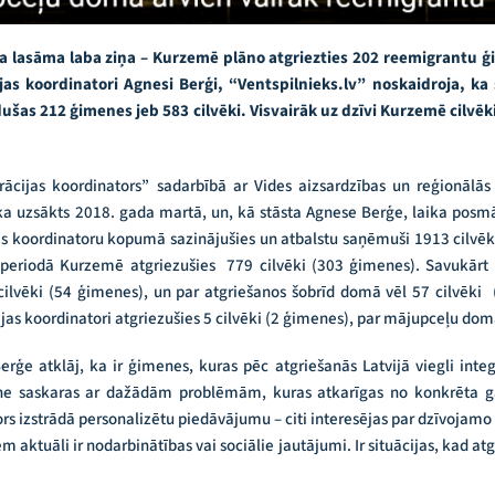
a lasāma laba ziņa – Kurzemē plāno atgriezties 202 reemigrantu 
s koordinatori Agnesi Berģi, “Ventspilnieks.lv” noskaidroja, ka s
šas 212 ģimenes jeb 583 cilvēki. Visvairāk uz dzīvi Kurzemē cilvēki 
rācijas koordinators” sadarbībā ar Vides aizsardzības un reģionālās 
a uzsākts 2018. gada martā, un, kā stāsta Agnese Berģe, laika posm
 koordinatoru kopumā sazinājušies un atbalstu saņēmuši 1913 cilvēk
 periodā Kurzemē atgriezušies 779 cilvēki (303 ģimenes). Savukārt u
lvēki (54 ģimenes), un par atgriešanos šobrīd domā vēl 57 cilvēki
as koordinatori atgriezušies 5 cilvēki (2 ģimenes), par mājupceļu domā
erģe atklāj, ka ir ģimenes, kuras pēc atgriešanās Latvijā viegli integ
ene saskaras ar dažādām problēmām, kuras atkarīgas no konkrēta 
s izstrādā personalizētu piedāvājumu – citi interesējas par dzīvojamo p
em aktuāli ir nodarbinātības vai sociālie jautājumi. Ir situācijas, kad at