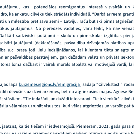
 jautājumu, kas
potenciālos reemigrantus interesē visvairāk un ka
ro, ka ar katru cilvēku tiek strādāts individuāli. “Darbā ar reemigrant
īti un mīlestībā pret savu zemi – Latviju. Taču būtiski pirms atgriešanās
tikus jautājumus. No pieredzes vadoties, varu teikt, ka nav vienā
 Dažkārt sadzīviski jautājumi – skolu un pirmsskolas izglītības pie
saistīti jautājumi (deklarēšanās, pašvaldību dzīvojamās platības ap
a u.c. prasa ļoti lielu iedziļināšanos, lai klientam tiktu sniegts m
n ar pašvaldības pārstāvjiem, gan dažādām valsts un privātā sektora
res loma dažkārt ir vairāk morāls atbalsts vai motivējoši vārdi, lai
ājas lapā
kurzemesregions.lv/remigracija
sadaļā “Cilvēkstāsti” rodam
adīti devušies uz dzīvi ārzemēs, bet nu atgriezušies mājās. Agnese Berģ
stāstiem. “Tie ir dažādi, un dažādi ir to varoņi. Tie ir vienkārši cilvēki.
sēriju vēlamies uzrunāt visus tos, kuri vēlas atgriezties un varbūt pat 
ā, jāatzīst, ka tie tiešām ir iedvesmojoši. Piemēram, 2021. gada pašā 
a pēc vairākiem ārzemēs pavadītiem gadiem atgriezusies dzimtajā Ven