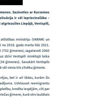
ģimenes. Sazinoties ar Kurzemes
ituācija ir vēl iepriecinošāka –
atgriezušies Liepājā, Ventspilī,
attīstības ministriju (VARAM) un
ā no 2018. gada marta līdz 2021.
i (702 ģimenes), sagatavoti 2060
z dzīvi Ventspilī minētajā laika
(34 ģimenes). Savukārt Ventspils
 vēl viena trīs cilvēku ģimene.
rējas, bet ir arī tādas, kurām šis
gadījuma. Uzklausot reemigrantu
latību, kredīta iespējām, citi par
griežas ģimene, kurā otrs laulātais