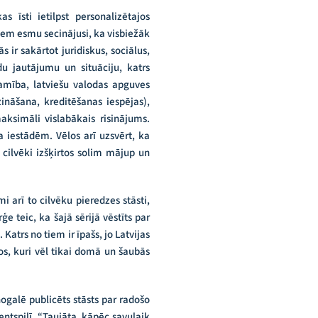
s īsti ietilpst personalizētajos
iem esmu secinājusi, ka visbiežāk
 ir sakārtot juridiskus, sociālus,
du jautājumu un situāciju, katrs
ejamība, latviešu valodas apguves
zināšana, kreditēšanas iespējas),
aksimāli vislabākais risinājums.
 iestādēm. Vēlos arī uzsvērt, ka
 cilvēki izšķirtos solim mājup un
i arī to cilvēku pieredzes stāsti,
e teic, ka šajā sērijā vēstīts par
 Katrs no tiem ir īpašs, jo Latvijas
tos, kuri vēl tikai domā un šaubās
nogalē publicēts stāsts par radošo
tspilī. “Taujāta, kāpēc savulaik