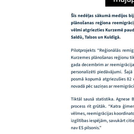
Šīs nedēļas sākumā medijos bij
plānošanas reģiona reemigrācija
vēlmi atgriezties Kurzemē paudu
Saldū, Talsos un Kuldīgā.
Pilotprojekts “Reģionālās remig
Kurzemes plānošanas reģionu tik
gada decembrim ar reemigrācijas
personalizēti piedāvājumi. Šajā
posmā kopumā atgriezušies 82 ci
novadā pēc saziņas ar reemigrācij
Tiktāl sausā statistika. Agnese B
process rit grūtāk. “Katra ģim
vēlmes, reemigrācijas koordinator
izglītības iespējām, savukārt citi
nav ES pilsonis.”