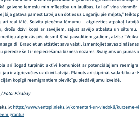
 kā galveno iemeslu min mīlestību un laulības. Lai arī viņa vienmēr
ēļ bija gatava pamest Latviju un doties uz Ungāriju pie mīļotā,” teikts p
 arī realitātē. Solvita pieņēma lēmumu – atgriezties atpakaļ Latvijā, j
u, drošu dzīvi kopā ar savējiem, sajust savējo atbalstu un siltum
 meitiņu atgriezās pēc desmit Ķīnā pavadītiem gadiem, atzīst: “Veiks
 un sagaidi. Brauciet un attīstiet savu valsti, izmantojiet savas zināšanas
alstu pieredze šeit ir nepieciešama biznesa nozarēs. Svaigums un jaunas i
la arī šogad turpināt aktīvi komunicēt ar potenciālajiem reemigra
 jau ir atgriezušies uz dzīvi Latvijā. Plānots arī stiprināt sadarbību
zācijām kopīgā reemigrantiem pievilcīgu piedāvājumu izveidē.
/ Foto: Pixabay
eks.lv:
https://www.ventspilnieks.lv/komentari-un-viedokli/kurzeme-vi
reemigrantu/