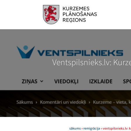
Skip
to
content
Ventspilsnieks.lv: Kurz
sākums
»
remigrācija
»
ventspilsnieks.lv: 