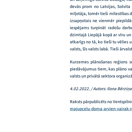
devās prom no Latvijas, Solvita
mīļotāja, tomēr tieši mīlestības d
izsapņotais ne vienmēr piepildās
iespējams turpināt radošu darb
dzimtajā Liepājā kopā ar vīru un
atkarīgs no tā, ko tieši tu vēlies
valsts, šīs valsts labā. Tieši ārv
Kurzemes plānošanas reģions so
piedāvājumus tiem, kas plāno vai
valsts un privātā sektora organi
4.02.2022. / Autors:
Ilona Bērziņa
Raksts pārpublicēts no Ventspilni
majupcelu-doma-arvien-vairak-