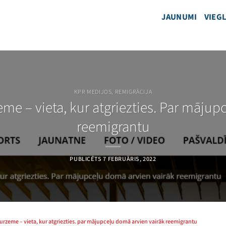
JAUNUMI
VIEGL
KPR MEDIJOS
,
REMIGRĀCIJA
eme – vieta, kur atgriezties. Par māju
reemigrantu
PUBLICĒTS
7 FEBRUĀRIS, 2022
kurzeme – vieta, kur atgriezties. par mājupceļu domā arvien vairāk reemigrantu