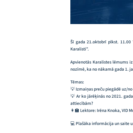
Šī gada 21.oktobrī plkst. 11.0
Karalisti”.
Apvienotās Karalistes lēmums izs
nozīmē, ka no nākamā gada 1. j
Tēmas:
💡 Izmaiņas preču piegādē uz/no
💡 Ar ko jārēķinās no 2021. gada
attiecībām?
👩‍🏫 Lektore: Irēna Knoka, VID 
💻 Plašāka informācija un saite uz