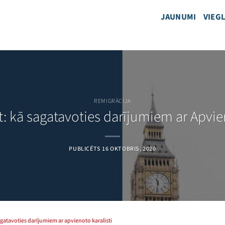
JAUNUMI
VIEGL
REMIGRĀCIJA
t: kā sagatavoties darījumiem ar Apvie
PUBLICĒTS
16 OKTOBRIS, 2020
sagatavoties darījumiem ar apvienoto karalisti