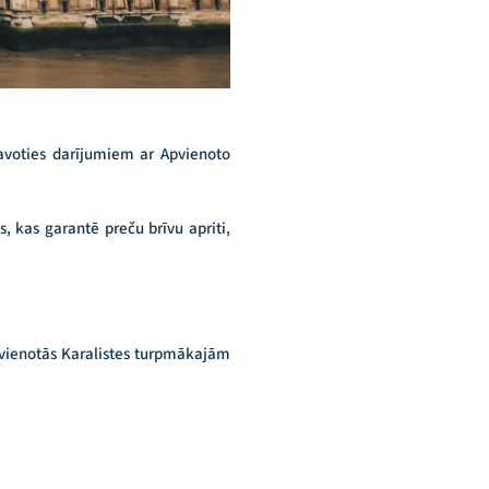
avoties darījumiem ar Apvienoto
, kas garantē preču brīvu apriti,
Apvienotās Karalistes turpmākajām