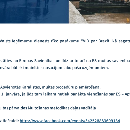
0 Valsts Ieņēmumu dienests rīko pasākumu “VID par Brexit: kā sagat
tāties no Eiropas Savienības un līdz ar to arī no ES muitas savienības
anvāra būtiski mainīsies nosacījumi abu pušu uzņēmumiem.
 Apvienotās Karalistes, muitas procedūru piemērošana.
 1. janvāra, ja līdz tam laikam netiek panākta vienošanās par ES – 
Muitas pārvaldes Muitošanas metodikas daļas vadītāja
 tiešraidi:
https://www.facebook.com/events/342528883699134