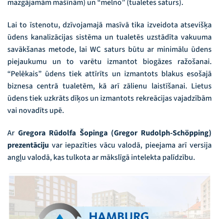
mazgājamām mašīnām) un “melno” (tualetes saturs).
Lai to īstenotu, dzīvojamajā masīvā tika izveidota atsevišķa
ūdens kanalizācijas sistēma un tualetēs uzstādīta vakuuma
savākšanas metode, lai WC saturs būtu ar minimālu ūdens
piejaukumu un to varētu izmantot biogāzes ražošanai.
“Pelēkais” ūdens tiek attīrīts un izmantots blakus esošajā
biznesa centrā tualetēm, kā arī zālienu laistīšanai. Lietus
ūdens tiek uzkrāts dīķos un izmantots rekreācijas vajadzībām
vai novadīts upē.
Ar
Gregora Rūdolfa Šopinga (Gregor Rudolph-Schöpping)
prezentāciju
var iepazīties vācu valodā, pieejama arī versija
angļu valodā, kas tulkota ar mākslīgā intelekta palīdzību.