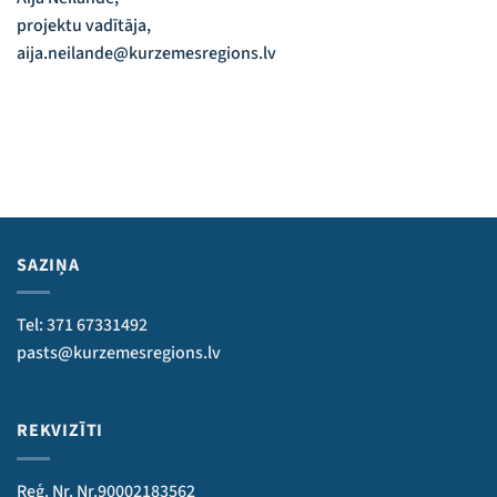
projektu vadītāja,
aija.neilande@kurzemesregions.lv
SAZIŅA
Tel: 371 67331492
pasts@kurzemesregions.lv
REKVIZĪTI
Reģ. Nr. Nr.90002183562