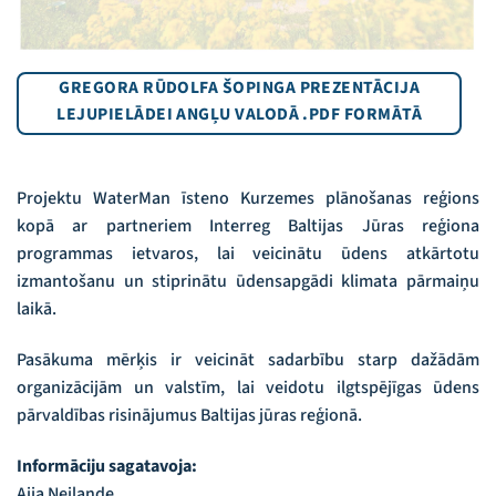
GREGORA RŪDOLFA ŠOPINGA PREZENTĀCIJA
LEJUPIELĀDEI ANGĻU VALODĀ .PDF FORMĀTĀ
Projektu WaterMan īsteno Kurzemes plānošanas reģions
kopā ar partneriem Interreg Baltijas Jūras reģiona
programmas ietvaros, lai veicinātu ūdens atkārtotu
izmantošanu un stiprinātu ūdensapgādi klimata pārmaiņu
laikā.
Pasākuma mērķis ir veicināt sadarbību starp dažādām
organizācijām un valstīm, lai veidotu ilgtspējīgas ūdens
pārvaldības risinājumus Baltijas jūras reģionā.
Informāciju sagatavoja:
Aija Neilande,