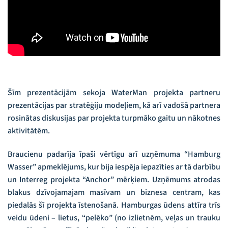
Šīm prezentācijām sekoja WaterMan projekta partneru
prezentācijas par stratēģiju modeļiem, kā arī vadošā partnera
rosinātas diskusijas par projekta turpmāko gaitu un nākotnes
aktivitātēm.
Braucienu padarīja īpaši vērtīgu arī uzņēmuma “Hamburg
Wasser” apmeklējums, kur bija iespēja iepazīties ar tā darbību
un Interreg projekta “Anchor” mērķiem. Uzņēmums atrodas
blakus dzīvojamajam masīvam un biznesa centram, kas
piedalās šī projekta īstenošanā. Hamburgas ūdens attīra trīs
veidu ūdeni – lietus, “pelēko” (no izlietnēm, veļas un trauku