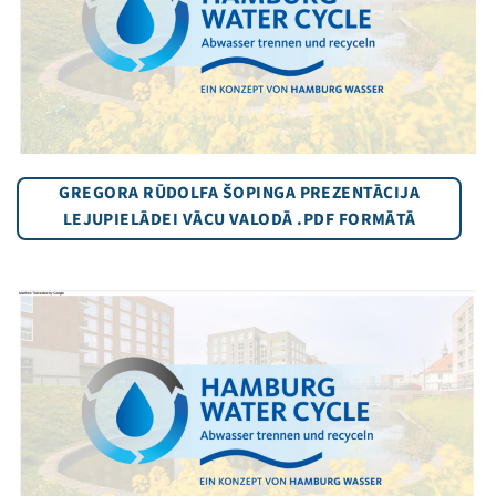
GREGORA RŪDOLFA ŠOPINGA PREZENTĀCIJA
LEJUPIELĀDEI VĀCU VALODĀ .PDF FORMĀTĀ