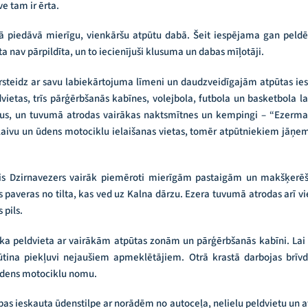
e tam ir ērta.
dā piedāvā mierīgu, vienkāršu atpūtu dabā. Šeit iespējama gan peld
ta nav pārpildīta, un to iecienījuši klusuma un dabas mīļotāji.
rsteidz ar savu labiekārtojuma līmeni un daudzveidīgajām atpūtas i
vietas, trīs pārģērbšanās kabīnes, volejbola, futbola un basketbola la
s, un tuvumā atrodas vairākas naktsmītnes un kempingi – “Ezermala”
s laivu un ūdens motociklu ielaišanas vietas, tomēr atpūtniekiem jāņem
is Dzirnavezers vairāk piemēroti mierīgām pastaigām un makšķerēš
ats paveras no tilta, kas ved uz Kalna dārzu. Ezera tuvumā atrodas arī
 pils.
ska peldvieta ar vairākām atpūtas zonām un pārģērbšanās kabīni. Lai gan
rūtina piekļuvi nejaušiem apmeklētājiem. Otrā krastā darbojas brīv
ūdens motociklu nomu.
bas ieskauta ūdenstilpe ar norādēm no autoceļa, nelielu peldvietu un a