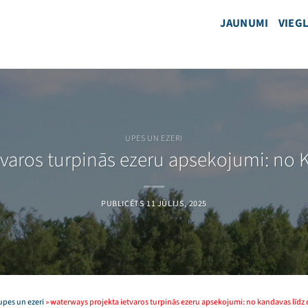
JAUNUMI
VIEGL
UPES UN EZERI
tvaros turpinās ezeru apsekojumi: no 
PUBLICĒTS
11 JŪLIJS, 2025
upes un ezeri
»
waterways projekta ietvaros turpinās ezeru apsekojumi: no kandavas līdz