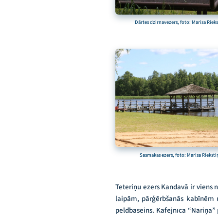
Dārtes dzirnavezers, foto: Marisa Riek
Sasmakas ezers, foto: Marisa Rieksti
Teteriņu ezers Kandavā ir viens 
laipām, pārģērbšanās kabīnēm u
peldbaseins. Kafejnīca “Nāriņa” p