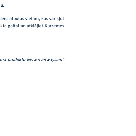
mu.
ens atpūtas vietām, kas var kļūt
ekta gaitai un atklājiet Kurzemes
risma produktu www.riverways.eu”