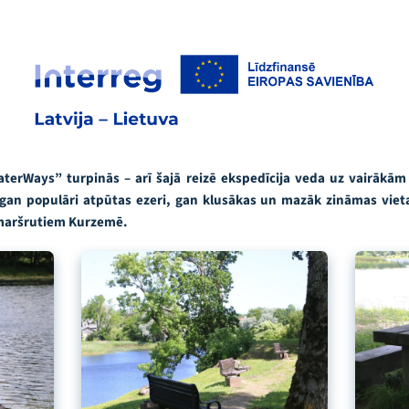
terWays” turpinās – arī šajā reizē ekspedīcija veda uz vairāk
 gan populāri atpūtas ezeri, gan klusākas un mazāk zināmas viet
 maršrutiem Kurzemē.