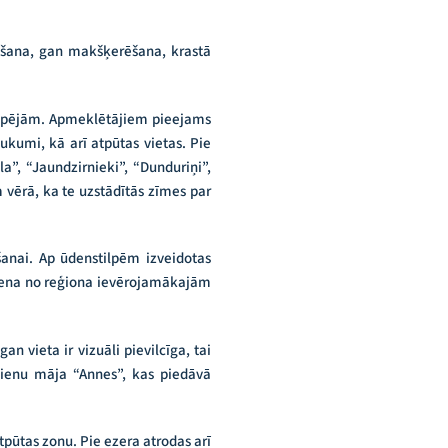
ēšana, gan makšķerēšana, krastā
espējām. Apmeklētājiem pieejams
ukumi, kā arī atpūtas vietas. Pie
, “Jaundzirnieki”, “Dunduriņi”,
 vērā, ka te uzstādītās zīmes par
anai. Ap ūdenstilpēm izveidotas
 viena no reģiona ievērojamākajām
 vieta ir vizuāli pievilcīga, tai
dienu māja “Annes”, kas piedāvā
tpūtas zonu. Pie ezera atrodas arī