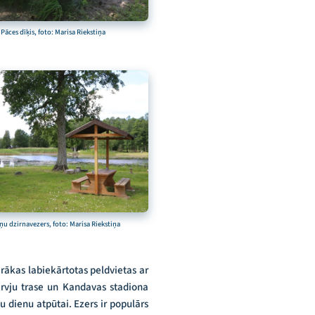
Pāces dīķis, foto: Marisa Riekstiņa
u dzirnavezers, foto: Marisa Riekstiņa
rākas labiekārtotas peldvietas ar
rvju trase un Kandavas stadiona
u dienu atpūtai. Ezers ir populārs