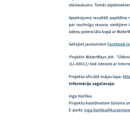
stāvlaukums. Tomēr atpūtniekiem 
Apsekojuma rezultāti papildina 
par nozīmīgu resursu vietējiem i
ūdeņu potenciālu kopā ar Water
Sekojiet jaunumiem
Facebook l
Projekts WaterWays jeb “Ūdens m
(LL-00011) tiek īstenots ar
Interr
Projekta oficiālā mājas lapa:
htt
Informāciju sagatavoja:
Inga Hartika
Projektu koordinatore tūrisma u
E-pasts:
inga.hartika@kurzemesr