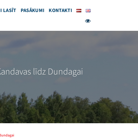
I LASĪT
PASĀKUMI
KONTAKTI
Kandavas līdz Dundagai
 dundagai