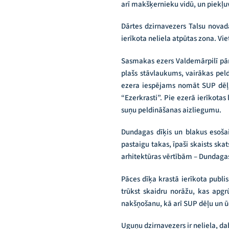
arī makšķernieku vidū, un piekļuv
Dārtes dzirnavezers Talsu nova
ierīkota neliela atpūtas zona. Vie
Sasmakas ezers Valdemārpilī pā
plašs stāvlaukums, vairākas peld
ezera iespējams nomāt SUP dēļu
“Ezerkrasti”. Pie ezerā ierīkota
suņu peldināšanas aizliegumu.
Dundagas dīķis un blakus esoša
pastaigu takas, īpaši skaists sk
arhitektūras vērtībām – Dundagas
Pāces dīķa krastā ierīkota publi
trūkst skaidru norāžu, kas apg
nakšņošanu, kā arī SUP dēļu un 
Uguņu dzirnavezers ir neliela, da