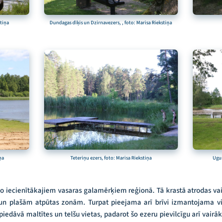
stiņa
Dundagas dīķis un Dzirnavezers, , foto: Marisa Riekstiņa
ņa
Teteriņu ezers, foto: Marisa Riekstiņa
Uguņ
no iecienītākajiem vasaras galamērķiem reģionā. Tā krastā atrodas vai
n plašām atpūtas zonām. Turpat pieejama arī brīvi izmantojama vi
iedāvā maltītes un telšu vietas, padarot šo ezeru pievilcīgu arī vairāk