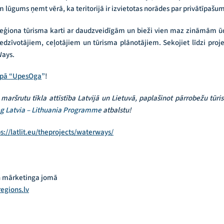
lūgums ņemt vērā, ka teritorijā ir izvietotas norādes par privātīpašu
reģiona tūrisma karti ar daudzveidīgām un bieži vien maz zināmām ūd
edzīvotājiem, ceļotājiem un tūrisma plānotājiem. Sekojiet līdzi proj
Ways.
apā
“UpesOga
”
!
aršrutu tīkla attīstība Latvijā un Lietuvā, paplašinot pārrobežu tū
eg Latvia – Lithuania Programme
atbalstu!
ps://latlit.eu/theprojects/waterways/
n mārketinga jomā
egions.lv