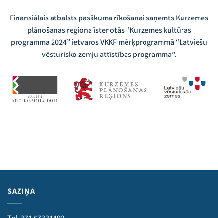
Finansiālais atbalsts pasākuma rīkošanai saņemts Kurzemes
plānošanas reģiona īstenotās “Kurzemes kultūras
programma 2024” ietvaros VKKF mērķprogrammā “Latviešu
vēsturisko zemju attīstības programma”.
SAZIŅA
Tel: 371 67331492