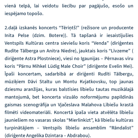
vienā telpā, lai veidotu liecību par pagājušo, esošo un
iespējamo topošo.
2.daļā izskanēs koncerts “Tēriņtš!” (režisore un producente
Inita Pelse (dzim. Botere)). Tā tapšanā ir iesaistījušies
Ventspils Kultūras centra sieviešu koris “Venda” (diriģentes
Rudīte Tālberga un Anitra Niedre), jauktais koris “Līvzeme” (
diriģente Astra Plostniece), viesi no Igaunijas – Pērnavas vīru
koris “Pärnu Mihkel Lüdig Male Choir” (diriģente Evelin Mei).
Īpaši koncertam, sadarbībā ar diriģenti Rudīti Tālbergu,
mūziķiem Dāvi Staltu un Montu Kvjatkovsku, top jaunas
dziesmu aranžijas, kuras balstīsies lībiešu tautas muzikālajā
mantojumā, bet koncerta vizuālo noformējumu papildinās
gaismas scenogrāfija un Vjačeslava Malahova Lībiešu krastā
filmēti videomateriāli. Koncertā īpaša vieta atvēlēta lībiešu
jauniešiem no vasaras skolas “Mierlinkizt”, kā lībiešu kultūras
turpinātājiem – Ventspils lībiešu ansamblim “Rāndalist”
(diriģente Angelika Dzintara – Abdrabou).