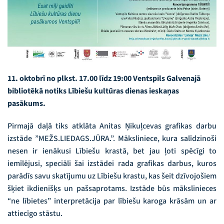
11. oktobrī no plkst. 17.00 līdz 19:00 Ventspils Galvenajā
bibliotēkā notiks Lībiešu kultūras dienas ieskaņas
pasākums.
Pirmajā daļā tiks atklāta Anitas Ņikuļcevas grafikas darbu
izstāde ”MEŽS.LIEDAGS.JŪRA.”. Māksliniece, kura salīdzinoši
nesen ir ienākusi Lībiešu krastā, bet jau ļoti spēcīgi to
iemīlējusi, speciāli šai izstādei rada grafikas darbus, kuros
parādīs savu skatījumu uz Lībiešu krastu, kas šeit dzīvojošiem
šķiet ikdienišķs un pašsaprotams. Izstāde būs mākslinieces
“ne lībietes” interpretācija par lībiešu karoga krāsām un ar
attiecīgo stāstu.