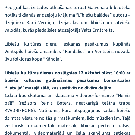
Pēc grafikas izstādes atklāšanas turpat Galvenajā bibliotēka
notiks tikšanās ar dzejoļu krājuma “Lībiešu balādes” autoru –
dzejnieku Kārli Vērdiņu, dzejas lasījumi lībiešu un latviešu
valodās, kurās piedalīsies atdzejotājs Valts Ernštreits.
Lībiešu kultūras dienu ieskaņas pasākumus kuplinās
Ventspils lībiešu ansamblis “Rāndalist” un Ventspils novada
līvu folkloras kopa “Kāndla”.
Lībiešu kultūras dienas noslēgsies 12.oktobrī plkst.16:00 ar
lībiešu kultūras godināšanas pasākumu koncertzāles
“Latvija” mazajā zālē, kas sastāvēs no divām daļām.
1.daļā būs skatāma un klausāma videoperformance “Nēmiz
pǟl!” (režisors Reinis Boters, neatkarīgā teātra trupa
KVADRIFRONS). Notikums, kurā atspoguļojas kādas lībiešu
dzimtas vēsture no tās pirmsākumiem, līdz mūsdienām. Tajā
vēsturiski dokumentāli materiāli, lībiešu pēcteču balsis,
dokumentāli videomateriāli un čella skanējums satiekas