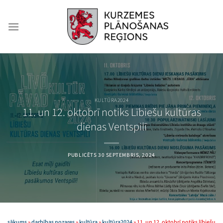
Skip
to
content
KULTŪRA2024
11. un 12. oktobrī notiks Lībiešu kultūras
dienas Ventspilī
PUBLICĒTS
30 SEPTEMBRIS, 2024
sākums
»
darbības nozares
»
kultūra
»
kultūra2024
»
11. un 12. oktobrī notiks lībiešu