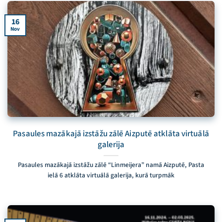
16
Nov
Pasaules mazākajā izstāžu zālē Aizputē atklāta virtuālā
galerija
Pasaules mazākajā izstāžu zālē “Linmeijera” namā Aizputē, Pasta
ielā 6 atklāta virtuālā galerija, kurā turpmāk