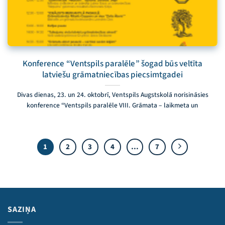
Konference “Ventspils paralēle” šogad būs veltīta
latviešu grāmatniecības piecsimtgadei
Divas dienas, 23. un 24. oktobrī, Ventspils Augstskolā norisināsies
konference “Ventspils paralēle VIII. Grāmata – laikmeta un
1
2
3
4
…
7
SAZIŅA