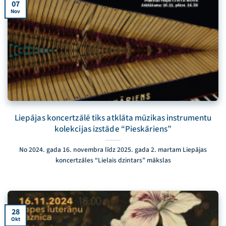
07
Nov
Liepājas koncertzālē tiks atklāta mūzikas instrumentu
kolekcijas izstāde “Pieskāriens”
No 2024. gada 16. novembra līdz 2025. gada 2. martam Liepājas
koncertzāles “Lielais dzintars” mākslas
28
Okt