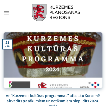
Skip
to
content
21
Jan
Ar “Kurzemes kultūras programmas” atbalstu Kurzemē
aizvadīts pasākumiem un notikumiem piepildīts 2024.