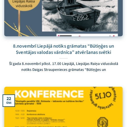
8.novembrī Liepājā notiks grāmatas “Būtiņģes un
Sventājas valodas vārdnīca” atvēršanas svētki
Šī gada 8.novembrī plkst. 17.00 Liepājā, Liepājas Raiņa vidusskolā
notiks Daigas Straupenieces grāmatas “Būtiņģes un
22
Okt