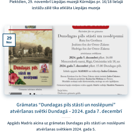
Piektdien, 29. novembrī Liepājas muzejā Kūrmājas pr. 16/18 lielajā
izstāžu zālē tika atklāta Liepājas muzeja
29
Nov
Grāmatas “Dundagas pils stāsti un noslēpumi”
atvēršanas svētki Dundagā – 2024. gada 7. decembrī
Apgāds Madris aicina uz grāmatas Dundagas pils stāsti un noslēpumi
atvēršanas svētkiem 2024. gada 5.