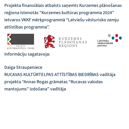
Projekta finansiālais atbalsts saņemts Kurzemes plānošanas
reģiona īstenotās “Kurzemes kultūras programma 2024”
ietvaros VKKF mērķprogrammā “Latviešu vēsturisko zemju
attīstības programma”.
Informāciju sagatavoja:
Daiga Straupeniece
RUCAVAS KULTŪRTELPAS ATTĪSTĪBAS BIEDRĪBAS vadītāja
projekta “Annas Rogas grāmatas “Rucavas valodas
mantojums” izdošana” vadītāja