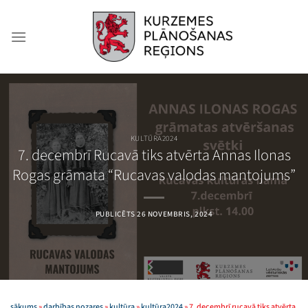
Skip
to
content
KULTŪRA2024
7. decembrī Rucavā tiks atvērta Annas Ilonas
Rogas grāmata “Rucavas valodas mantojums”
PUBLICĒTS
26 NOVEMBRIS, 2024
sākums
»
darbības nozares
»
kultūra
»
kultūra2024
»
7. decembrī rucavā tiks atvērta