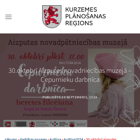
Skip
to
content
KULTŪRA2024
30.oktobrī Aizputes novadniecības muzejā –
Cepurnieku darbnīca
PUBLICĒTS
23 SEPTEMBRIS, 2024
sākums
»
darbības nozares
»
kultūra
»
kultūra2024
»
30.oktobrī aizputes