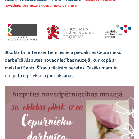
novadniecības muzejā – cepurnieku darbnīca
30.oktobrī interesentiem iespēja piedalīties Cepurnieku
darbnīcā Aizputes novadniecības muzejā, kur kopā ar
meistari Santu Šīravu filcēsim beretes. Pasākumam ir
obligāta iepriekšēja pieteikšanās.