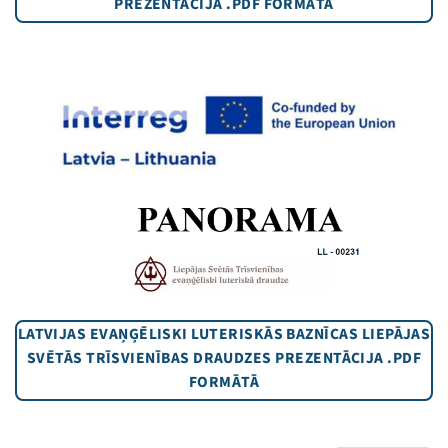
PREZENTĀCIJA .PDF FORMĀTĀ
LATVIJAS EVAŅĢĒLISKI LUTERISKĀS BAZNĪCAS LIEPĀJAS
SVĒTĀS TRĪSVIENĪBAS DRAUDZES PREZENTĀCIJA .PDF
FORMĀTĀ