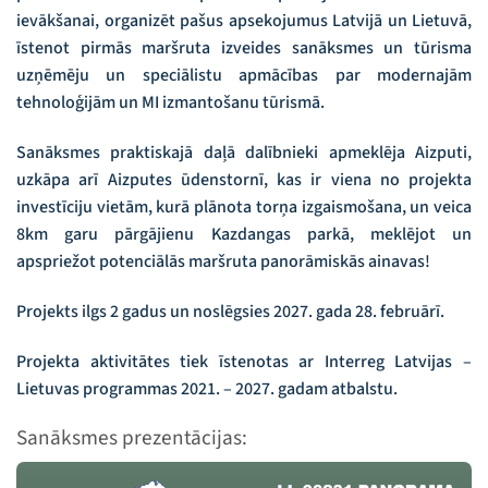
ievākšanai, organizēt pašus apsekojumus Latvijā un Lietuvā,
īstenot pirmās maršruta izveides sanāksmes un tūrisma
uzņēmēju un speciālistu apmācības par modernajām
tehnoloģijām un MI izmantošanu tūrismā.
Sanāksmes praktiskajā daļā dalībnieki apmeklēja Aizputi,
uzkāpa arī Aizputes ūdenstornī, kas ir viena no projekta
investīciju vietām, kurā plānota torņa izgaismošana, un veica
8km garu pārgājienu Kazdangas parkā, meklējot un
apspriežot potenciālās maršruta panorāmiskās ainavas!
Projekts ilgs 2 gadus un noslēgsies 2027. gada 28. februārī.
Projekta aktivitātes tiek īstenotas ar Interreg Latvijas –
Lietuvas programmas 2021. – 2027. gadam atbalstu.
Sanāksmes prezentācijas: