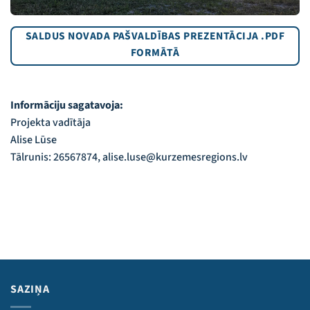
SALDUS NOVADA PAŠVALDĪBAS PREZENTĀCIJA .PDF
FORMĀTĀ
Informāciju sagatavoja:
Projekta vadītāja
Alise Lūse
Tālrunis: 26567874, alise.luse@kurzemesregions.lv
SAZIŅA