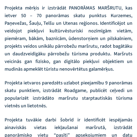
Projekta mērķis ir izstrādāt PANORĀMAS MARŠRUTU, kas
ietver 50 – 70 panorāmas skatu punktus Kurzemes,
Paņevežas, Šauļu, Telšu un Utenas reģionos. Identificējot un
veidojot piekļuvi kultūrvēsturiski nozīmīgām vietām,
piemēram, bākām, baznīcām, ūdenstorņiem un pilskalniem,
projekts veidos unikālu pārrobežu maršrutu, radot bagātāku
un daudzveidīgāku pārrobežu tūrisma produktu. Maršruts
veicinās gan fizisko, gan digitālo piekļuvi objektiem un
mudinās apmeklēt tūristu nenovērtētus galamērķus.
Projekta ietvaros paredzēts uzlabot pieejamību 9 panorāmas
skatu punktiem, izstrādāt Roadgame, publicēt ceļvedi un
popularizēt izstrādāto maršrutu starptautiskās tūrisma
vietnēs un lietotnēs.
Projekta tuvākie darbi šobrīd ir identificēt iespējamās
ainaviskās vietas iekļaušanai maršrutā, izstrādāt
panorāmisko vietu “pasīti” apsekojumiem un datu