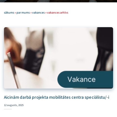
sākums
»
par mums
»
vakances
»
vakances arhīvs
Aicinām darbā projekta mobilitātes centra speciālistu/-i
12 augusts, 2025