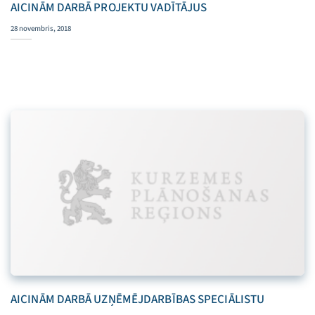
AICINĀM DARBĀ PROJEKTU VADĪTĀJUS
28 novembris, 2018
AICINĀM DARBĀ UZŅĒMĒJDARBĪBAS SPECIĀLISTU