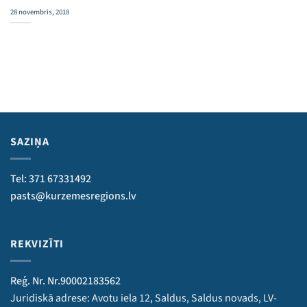
28 novembris, 2018
SAZIŅA
Tel: 371 67331492
pasts@kurzemesregions.lv
REKVIZĪTI
Reģ. Nr. Nr.90002183562
Juridiskā adrese: Avotu iela 12, Saldus, Saldus novads, LV-