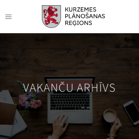
Skip
to
content
VAKANČU ARHĪVS