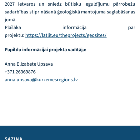
2027 ietvaros un sniedz būtisku ieguldījumu pārrobežu
sadarbības stiprināšanā ģeoloģiskā mantojuma saglabāšanas
jomā.
Plašāka informācija par
projektu:
https://latlit.eu/theprojects/
geosites/
Papildu informācijai projekta vadītāja:
Anna Elizabete Upsava
+371 26369876
anna.upsava@kurzemesregions.lv
SAZIŅA