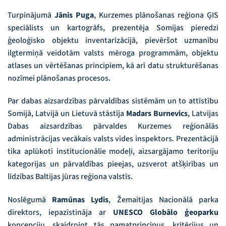
Turpinājumā
Jānis Puga
, Kurzemes plānošanas reģiona ĢIS
speciālists un kartogrāfs, prezentēja Somijas pieredzi
ģeoloģisko objektu inventarizācijā, pievēršot uzmanību
ilgtermiņā veidotām valsts mēroga programmām, objektu
atlases un vērtēšanas principiem, kā arī datu strukturēšanas
nozīmei plānošanas procesos.
Par dabas aizsardzības pārvaldības sistēmām un to attīstību
Somijā, Latvijā un Lietuvā stāstīja
Madars Burnevics
, Latvijas
Dabas aizsardzības pārvaldes Kurzemes reģionālās
administrācijas vecākais valsts vides inspektors. Prezentācijā
tika aplūkoti institucionālie modeļi, aizsargājamo teritoriju
kategorijas un pārvaldības pieejas, uzsverot atšķirības un
līdzības Baltijas jūras reģiona valstīs.
Noslēgumā
Ramūnas Lydis
, Žemaitijas Nacionālā parka
direktors, iepazīstināja ar
UNESCO Globālo ģeoparku
koncepciju, skaidrojot tās pamatprincipus, kritērijus un