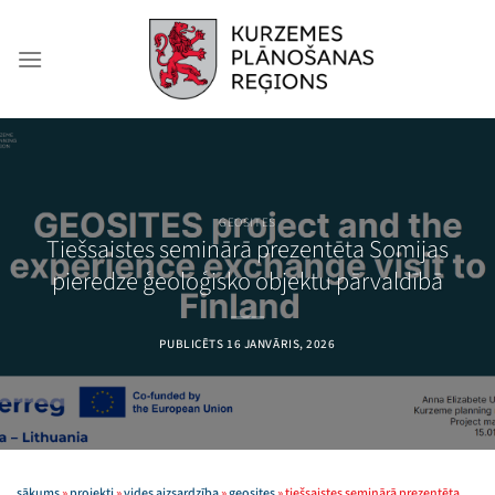
Skip
to
content
GEOSITES
Tiešsaistes seminārā prezentēta Somijas
pieredze ģeoloģisko objektu pārvaldībā
PUBLICĒTS
16 JANVĀRIS, 2026
sākums
»
projekti
»
vides aizsardzība
»
geosites
»
tiešsaistes seminārā prezentēta