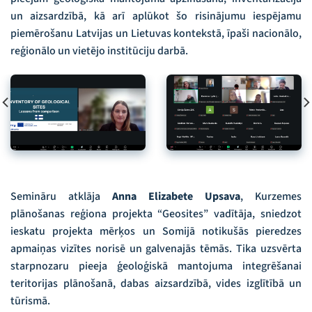
un aizsardzībā, kā arī aplūkot šo risinājumu iespējamu
piemērošanu Latvijas un Lietuvas kontekstā, īpaši nacionālo,
reģionālo un vietējo institūciju darbā.
Semināru atklāja
Anna Elizabete Upsava
, Kurzemes
plānošanas reģiona projekta “Geosites” vadītāja, sniedzot
ieskatu projekta mērķos un Somijā notikušās pieredzes
apmaiņas vizītes norisē un galvenajās tēmās. Tika uzsvērta
starpnozaru pieeja ģeoloģiskā mantojuma integrēšanai
teritorijas plānošanā, dabas aizsardzībā, vides izglītībā un
tūrismā.