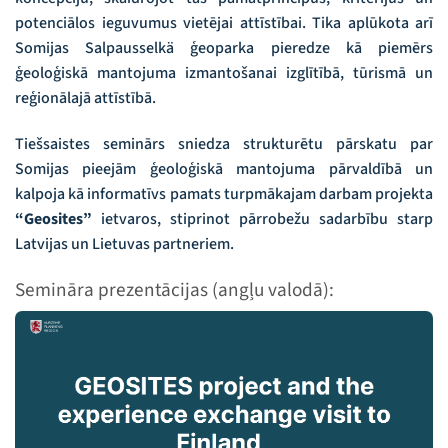
potenciālos ieguvumus vietējai attīstībai. Tika aplūkota arī
Somijas Salpausselkä ģeoparka pieredze kā piemērs
ģeoloģiskā mantojuma izmantošanai izglītībā, tūrismā un
reģionālajā attīstībā.
Tiešsaistes seminārs sniedza strukturētu pārskatu par
Somijas pieejām ģeoloģiskā mantojuma pārvaldībā un
kalpoja kā informatīvs pamats turpmākajam darbam projekta
“Geosites”
ietvaros, stiprinot pārrobežu sadarbību starp
Latvijas un Lietuvas partneriem.
Semināra prezentācijas (angļu valodā):