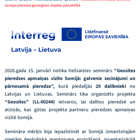
somijas pieredze ģeoloģisko objektu pārvaldībā
2026.gada 15. janvārī notika tiešsaistes seminārs
“Geosites
pieredzes apmaiņas vizīte Somijā: galvenie secinājumi un
pārnesamā pieredze”
,
kurā piedalījās
29 dalībnieki
no
Latvijas un Lietuvas. Seminārs tika organizēts projekta
“Geosites” (LL-00244)
ietvaros, lai dalītos pieredzē un
atziņās, kas gūtas projekta partneru pieredzes apmaiņas
vizītē Somijā.
Semināra mērķis bija iepazīstināt ar Somijā izmantotajām
pieejām ģeoloģiskā mantojuma apzināšanā, inventarizācijā