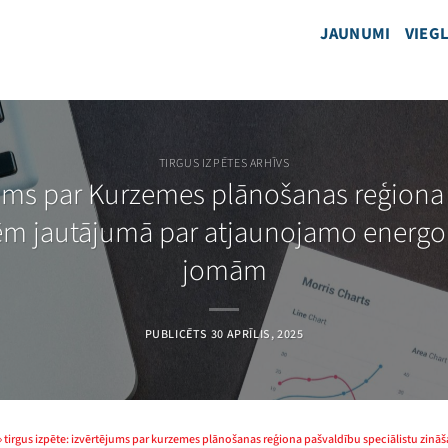
JAUNUMI
VIEGL
TIRGUS IZPĒTES ARHĪVS
ējums par Kurzemes plānošanas reģiona 
m jautājumā par atjaunojamo energo
jomām
PUBLICĒTS
30 APRĪLIS, 2025
»
tirgus izpēte: izvērtējums par kurzemes plānošanas reģiona pašvaldību speciālistu zi