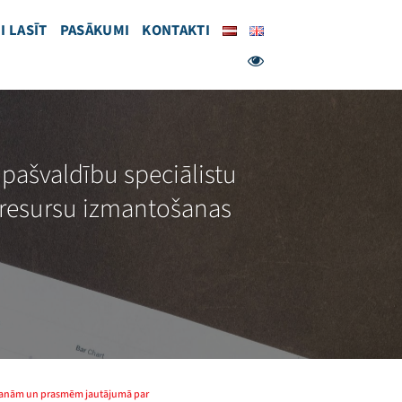
I LASĪT
PASĀKUMI
KONTAKTI
pašvaldību speciālistu
resursu izmantošanas
nāšanām un prasmēm jautājumā par