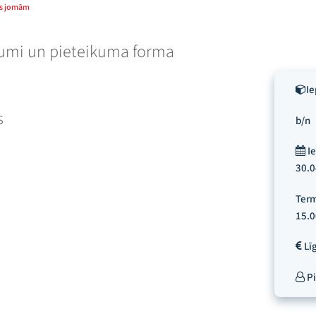
as jomām
kumi un pieteikuma forma
Ie
s
b/n
Ie
30.0
Term
15.0
Lī
Pi