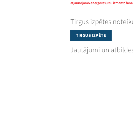
atjaunojamo energoresursu izmantošan
Tirgus izpētes notei
TIRGUS IZPĒTE
Jautājumi un atbilde