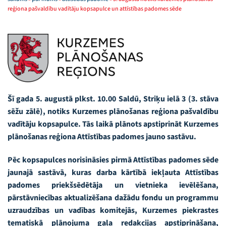
reģiona pašvaldību vadītāju kopsapulce un attīstības padomes sēde
Šī gada 5. augustā plkst. 10.00 Saldū, Striķu ielā 3 (3. stāva
sēžu zālē), notiks Kurzemes plānošanas reģiona pašvaldību
vadītāju kopsapulce. Tās laikā plānots apstiprināt Kurzemes
plānošanas reģiona Attīstības padomes jauno sastāvu.
Pēc kopsapulces norisināsies pirmā Attīstības padomes sēde
jaunajā sastāvā, kuras darba kārtībā iekļauta Attīstības
padomes priekšsēdētāja un vietnieka ievēlēšana,
pārstāvniecības aktualizēšana dažādu fondu un programmu
uzraudzības un vadības komitejās, Kurzemes piekrastes
tematiskā plānojuma gala redakcijas apstiprināšana,