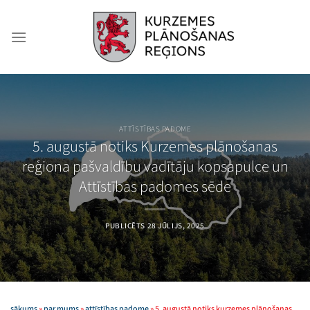
Skip
to
content
ATTĪSTĪBAS PADOME
5. augustā notiks Kurzemes plānošanas
reģiona pašvaldību vadītāju kopsapulce un
Attīstības padomes sēde
PUBLICĒTS
28 JŪLIJS, 2025
sākums
»
par mums
»
attīstības padome
»
5. augustā notiks kurzemes plānošanas