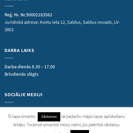
Reģ. Nr. Nr.90002183562
Juridiskā adrese: Avotu iela 12, Saldus, Saldus novads, LV-
3801
DARBA LAIKS
Darba dienās 8.30 – 17.00
Brīvdienās slēgts
SOCIĀLIE MEDIJI
Šī lapa izmanto
lai padarītu mājas lapas aplūkošanu
Sīkdatnes
ērtāku. Turpinot izmantot mūsu vietni, jūs piekrītat sīkdatņu
kurzemesregions.lv 2018–
2026
. Visas tiesības aizsargātas.