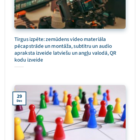
Tirgus izpēte: zemūdens video materiāla
pēcapstrāde un montāža, subtitru un audio
apraksta izveide latviešu un angļu valodā, QR
kodu izveide
29
Dec