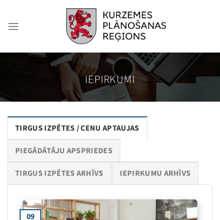
Skip
to
content
IEPIRKUMI
TIRGUS IZPĒTES / CENU APTAUJAS
PIEGĀDĀTĀJU APSPRIEDES
TIRGUS IZPĒTES ARHĪVS
IEPIRKUMU ARHĪVS
09