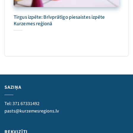
Tirgus izpēte: Brīvprātīgo piesaistes izpēte
Kurzemes reģionā
SAZIŅA
Tel: 371 67331492
pasts@kurzemesregions.lv
REKVIZĪTI