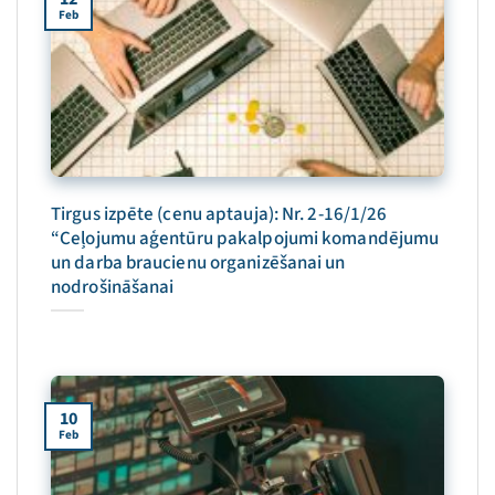
Feb
Tirgus izpēte (cenu aptauja): Nr. 2-16/1/26
“Ceļojumu aģentūru pakalpojumi komandējumu
un darba braucienu organizēšanai un
nodrošināšanai
10
Feb