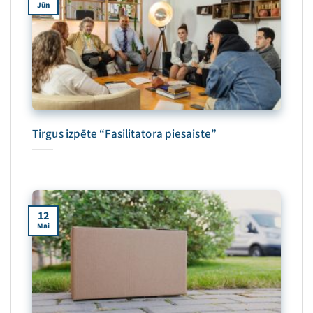
Jūn
Tirgus izpēte “Fasilitatora piesaiste”
12
Mai